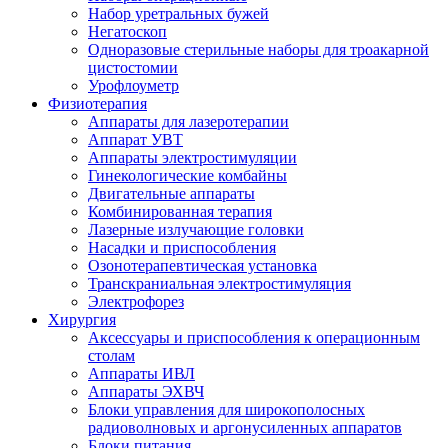
Набор уретральных бужей
Негатоскоп
Одноразовые стерильные наборы для троакарной
цистостомии
Урофлоуметр
Физиотерапия
Аппараты для лазеротерапии
Аппарат УВТ
Аппараты электростимуляции
Гинекологические комбайны
Двигательные аппараты
Комбинированная терапия
Лазерные излучающие головки
Насадки и приспособления
Озонотерапевтическая установка
Транскраниальная электростимуляция
Электрофорез
Хирургия
Аксессуары и приспособления к операционным
столам
Аппараты ИВЛ
Аппараты ЭХВЧ
Блоки управления для широкополосных
радиоволновых и аргонусиленных аппаратов
Блоки питания