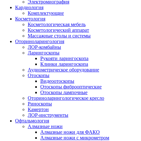
Электромиография
Кардиология
Комплектующие
Косметология
Косметологическая мебель
Косметологический аппарат
Массажные столы и системы
Оториноларингология
ЛОР-комбайны
Ларингоскопы
Рукояти ларингоскопа
Клинки ларингоскопа
Аудиометрическое оборудование
Отоскопы
Видеоотоскопы
Отоскопы фиброоптические
Отоскопы лампочные
Оториноларингологическое кресло
Риноскопы
Камертон
ЛОР-инструменты
Офтальмология
Алмазные ножи
Алмазные ножи для ФАКО
Алмазные ножи с микрометром