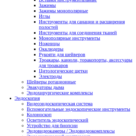
Зажимы
Зажимы монополярные
Иглы
Инструменты для санации и расширения
полостей
Инструменты для соединения тканей
Монополярные инструменты
Ножницы
Окклюдеры
Рукояти для шейверов
Троакары, канюли, торакопорты, аксессуары
для троакаров
Цитологические щетки
Электроды
Шейверы ротационные
Эвакуаторы дыма
Эндохирургические комплексы
Эндоскопия
Видеоэндоскопическая система
Вспомогательные эндоскопические инструменты
Колоноскоп
Осветитель эндоскопический
Устройство для биопсии
Эндовидеокамеры / Эндовидеокомплексы