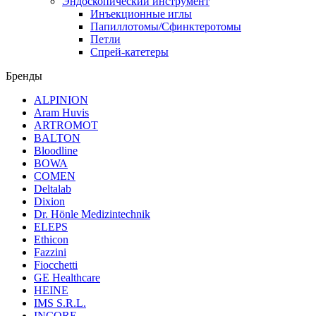
Эндоскопический инструмент
Инъекционные иглы
Папиллотомы/Сфинктеротомы
Петли
Спрей-катетеры
Бренды
ALPINION
Aram Huvis
ARTROMOT
BALTON
Bloodline
BOWA
COMEN
Deltalab
Dixion
Dr. Hönle Medizintechnik
ELEPS
Ethicon
Fazzini
Fiocchetti
GE Healthcare
HEINE
IMS S.R.L.
INCORE