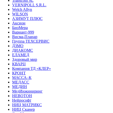
Transcom SL
VERNIPOLL S.R.L.
Welch Allyn
WILSON
АЗИМУТ ПЛЮС
Аксион
БиоМера
Вариант-999
Висма-Планар
Группа ТЕХСЕРВИС
ДЗМО
ДИАКОМС
ЕЛАМЕД
Здоровый мир
КВАРЦ
Компания ТД «КЛЕР»
КРОНТ
МАССА–К
МЕДАСС
МЕДИН
МедИнжиниринг
НЕВОТОН
Нейрософт
НИЦ МАТРИКС
НИЦ Сканер