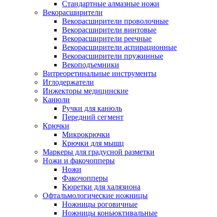
Стандартные алмазные ножи
Векорасширители
Векорасширители проволочные
Векорасширители винтовые
Векорасширители реечные
Векорасширители аспирационные
Векорасширители пружинные
Векоподъемники
Витреоретинальные инструменты
Иглодержатели
Инжекторы медицинские
Канюли
Ручки для канюль
Передний сегмент
Крючки
Микрокрючки
Крючки для мышц
Маркеры для градусной разметки
Ножи и факочопперы
Ножи
Факочопперы
Кюретки для халязиона
Офтальмологические ножницы
Ножницы роговичные
Ножницы коньюктивальные