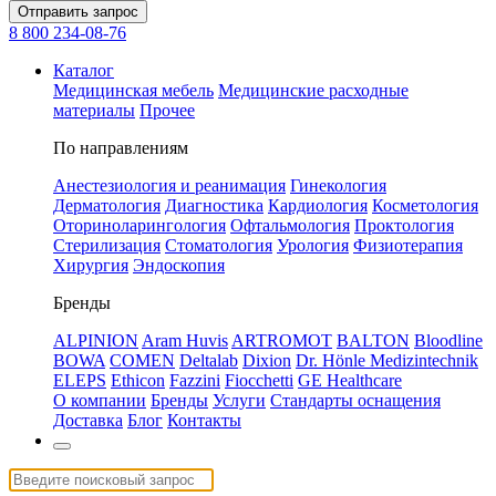
Отправить запрос
8 800 234-08-76
Каталог
Медицинская мебель
Медицинские расходные
материалы
Прочее
По направлениям
Анестезиология и реанимация
Гинекология
Дерматология
Диагностика
Кардиология
Косметология
Оториноларингология
Офтальмология
Проктология
Стерилизация
Стоматология
Урология
Физиотерапия
Хирургия
Эндоскопия
Бренды
ALPINION
Aram Huvis
ARTROMOT
BALTON
Bloodline
BOWA
COMEN
Deltalab
Dixion
Dr. Hönle Medizintechnik
ELEPS
Ethicon
Fazzini
Fiocchetti
GE Healthcare
О компании
Бренды
Услуги
Стандарты оснащения
Доставка
Блог
Контакты