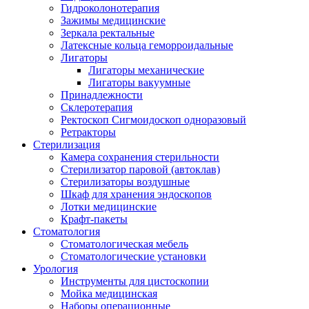
Гидроколонотерапия
Зажимы медицинские
Зеркала ректальные
Латексные кольца геморроидальные
Лигаторы
Лигаторы механические
Лигаторы вакуумные
Принадлежности
Склеротерапия
Ректоскоп Сигмоидоскоп одноразовый
Ретракторы
Стерилизация
Камера сохранения стерильности
Стерилизатор паровой (автоклав)
Стерилизаторы воздушные
Шкаф для хранения эндоскопов
Лотки медицинские
Крафт-пакеты
Стоматология
Стоматологическая мебель
Стоматологические установки
Урология
Инструменты для цистоскопии
Мойка медицинская
Наборы операционные