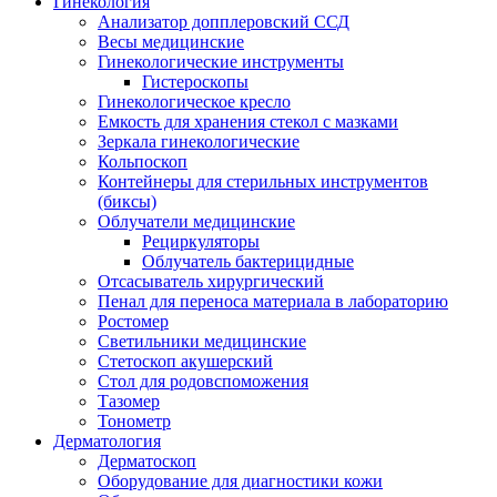
Гинекология
Анализатор допплеровский ССД
Весы медицинские
Гинекологические инструменты
Гистероскопы
Гинекологическое кресло
Емкость для хранения стекол с мазками
Зеркала гинекологические
Кольпоскоп
Контейнеры для стерильных инструментов
(биксы)
Облучатели медицинские
Рециркуляторы
Облучатель бактерицидные
Отсасыватель хирургический
Пенал для переноса материала в лабораторию
Ростомер
Светильники медицинские
Стетоскоп акушерский
Стол для родовспоможения
Тазомер
Тонометр
Дерматология
Дерматоскоп
Оборудование для диагностики кожи