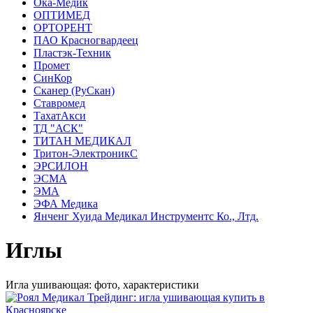
Ока-Медик
ОПТИМЕД
ОРТОРЕНТ
ПАО Красногвардеец
Пластэк-Техник
Промет
СинКор
Сканер (РуСкан)
Ставромед
ТахатАкси
ТД "АСК"
ТИТАН МЕДИКАЛ
Тритон-ЭлектроникС
ЭРСИЛОН
ЭСМА
ЭМА
ЭФА Медика
Янченг Хуида Медикал Инструментс Ко., Лтд.
Иглы
Игла ушивающая: фото, характеристики