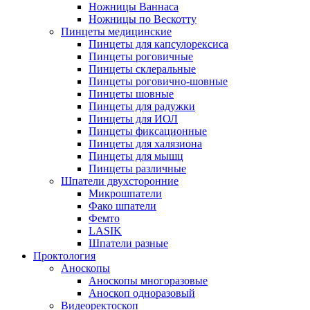
Ножницы Ваннаса
Ножницы по Вескотту
Пинцеты медицинские
Пинцеты для капсулорексиса
Пинцеты роговичные
Пинцеты склеральные
Пинцеты роговично-шовные
Пинцеты шовные
Пинцеты для радужки
Пинцеты для ИОЛ
Пинцеты фиксационные
Пинцеты для халязиона
Пинцеты для мышц
Пинцеты различные
Шпатели двухсторонние
Микрошпатели
Фако шпатели
Фемто
LASIK
Шпатели разные
Проктология
Аноскопы
Аноскопы многоразовые
Аноскоп одноразовый
Видеоректоскоп