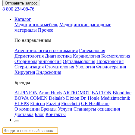
Отправить запрос
8 800 234-08-76
Каталог
Медицинская мебель
Медицинские расходные
материалы
Прочее
По направлениям
Анестезиология и реанимация
Гинекология
Дерматология
Диагностика
Кардиология
Косметология
Оториноларингология
Офтальмология
Проктология
Стерилизация
Стоматология
Урология
Физиотерапия
Хирургия
Эндоскопия
Бренды
ALPINION
Aram Huvis
ARTROMOT
BALTON
Bloodline
BOWA
COMEN
Deltalab
Dixion
Dr. Hönle Medizintechnik
ELEPS
Ethicon
Fazzini
Fiocchetti
GE Healthcare
О компании
Бренды
Услуги
Стандарты оснащения
Доставка
Блог
Контакты