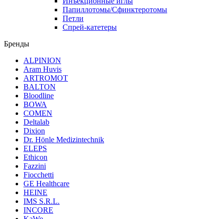
Инъекционные иглы
Папиллотомы/Сфинктеротомы
Петли
Спрей-катетеры
Бренды
ALPINION
Aram Huvis
ARTROMOT
BALTON
Bloodline
BOWA
COMEN
Deltalab
Dixion
Dr. Hönle Medizintechnik
ELEPS
Ethicon
Fazzini
Fiocchetti
GE Healthcare
HEINE
IMS S.R.L.
INCORE
KaWe