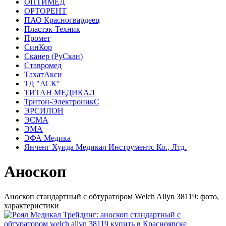
ОПТИМЕД
ОРТОРЕНТ
ПАО Красногвардеец
Пластэк-Техник
Промет
СинКор
Сканер (РуСкан)
Ставромед
ТахатАкси
ТД "АСК"
ТИТАН МЕДИКАЛ
Тритон-ЭлектроникС
ЭРСИЛОН
ЭСМА
ЭМА
ЭФА Медика
Янченг Хуида Медикал Инструментс Ко., Лтд.
Аноскоп
Аноскоп стандартный с обтуратором Welch Allyn 38119: фото,
характеристики