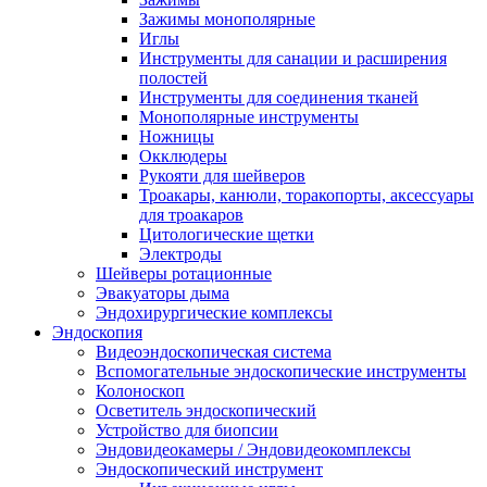
Зажимы монополярные
Иглы
Инструменты для санации и расширения
полостей
Инструменты для соединения тканей
Монополярные инструменты
Ножницы
Окклюдеры
Рукояти для шейверов
Троакары, канюли, торакопорты, аксессуары
для троакаров
Цитологические щетки
Электроды
Шейверы ротационные
Эвакуаторы дыма
Эндохирургические комплексы
Эндоскопия
Видеоэндоскопическая система
Вспомогательные эндоскопические инструменты
Колоноскоп
Осветитель эндоскопический
Устройство для биопсии
Эндовидеокамеры / Эндовидеокомплексы
Эндоскопический инструмент