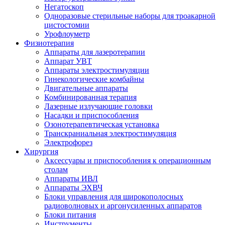
Негатоскоп
Одноразовые стерильные наборы для троакарной
цистостомии
Урофлоуметр
Физиотерапия
Аппараты для лазеротерапии
Аппарат УВТ
Аппараты электростимуляции
Гинекологические комбайны
Двигательные аппараты
Комбинированная терапия
Лазерные излучающие головки
Насадки и приспособления
Озонотерапевтическая установка
Транскраниальная электростимуляция
Электрофорез
Хирургия
Аксессуары и приспособления к операционным
столам
Аппараты ИВЛ
Аппараты ЭХВЧ
Блоки управления для широкополосных
радиоволновых и аргонусиленных аппаратов
Блоки питания
Инструменты