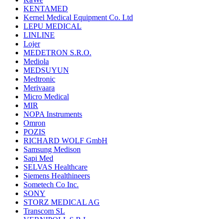
KENTAMED
Kernel Medical Equipment Co. Ltd
LEPU MEDICAL
LINLINE
Lojer
MEDETRON S.R.O.
Mediola
MEDSUYUN
Medtronic
Merivaara
Micro Medical
MIR
NOPA Instruments
Omron
POZIS
RICHARD WOLF GmbH
Samsung Medison
Sapi Med
SELVAS Healthcare
Siemens Healthineers
Sometech Co Inc.
SONY
STORZ MEDICAL AG
Transcom SL