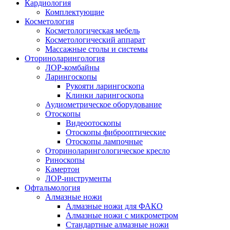
Кардиология
Комплектующие
Косметология
Косметологическая мебель
Косметологический аппарат
Массажные столы и системы
Оториноларингология
ЛОР-комбайны
Ларингоскопы
Рукояти ларингоскопа
Клинки ларингоскопа
Аудиометрическое оборудование
Отоскопы
Видеоотоскопы
Отоскопы фиброоптические
Отоскопы лампочные
Оториноларингологическое кресло
Риноскопы
Камертон
ЛОР-инструменты
Офтальмология
Алмазные ножи
Алмазные ножи для ФАКО
Алмазные ножи с микрометром
Стандартные алмазные ножи