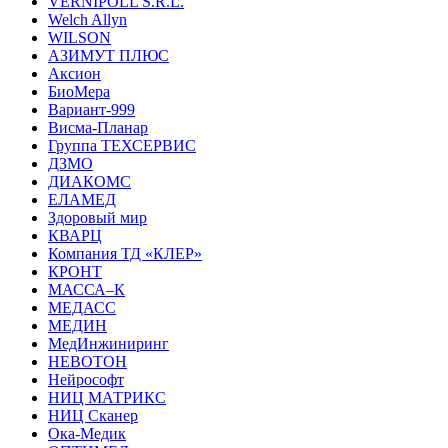
VERNIPOLL S.R.L.
Welch Allyn
WILSON
АЗИМУТ ПЛЮС
Аксион
БиоМера
Вариант-999
Висма-Планар
Группа ТЕХСЕРВИС
ДЗМО
ДИАКОМС
ЕЛАМЕД
Здоровый мир
КВАРЦ
Компания ТД «КЛЕР»
КРОНТ
МАССА–К
МЕДАСС
МЕДИН
МедИнжиниринг
НЕВОТОН
Нейрософт
НИЦ МАТРИКС
НИЦ Сканер
Ока-Медик