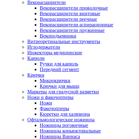
Векорасширители
Векорасширители проволочные
Векорасширители винтовые
Векорасширители реечные
Векорасширители аспирационные
Векорасширители пружинные
Векоподъемники
Витреоретинальные инструменты
Иглодержатели
Инжекторы медицинские
Канюли
Ручки для канюль
Передний сегмент
Крючки
Микрокрючки
Крючки для мышц
Маркеры для градусной разметки
Ножи и факочопперы
Ножи
Факочопперы
Кюретки для халязиона
Офтальмологические ножницы
Ножницы роговичные
Ножницы коньюктивальные
Ножницы Ваннаса