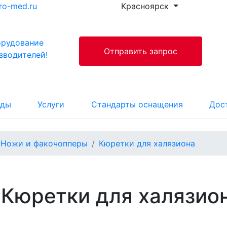
ro-med.ru
Красноярск
орудование
Отправить запрос
зводителей!
нды
Услуги
Стандарты оснащения
Дос
Ножи и факочопперы
Кюретки для халязиона
Кюретки для халязио